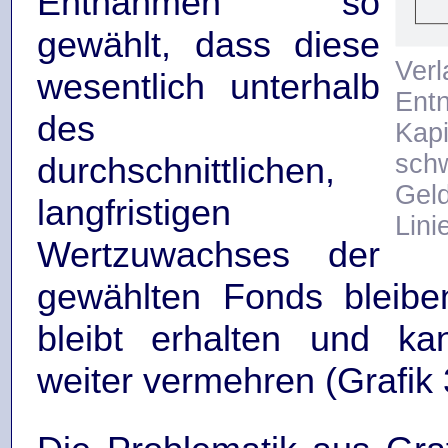
Entnahmen so
gewählt, dass diese
Ve
wesentlich unterhalb
Ent
des
Kapi
sch
durchschnittlichen,
Gel
langfristigen
Linie
Wertzuwachses der
gewählten Fonds bleibe
bleibt erhalten und ka
weiter vermehren (Grafik 