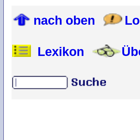
nach oben
Lo
Lexikon
Üb
.