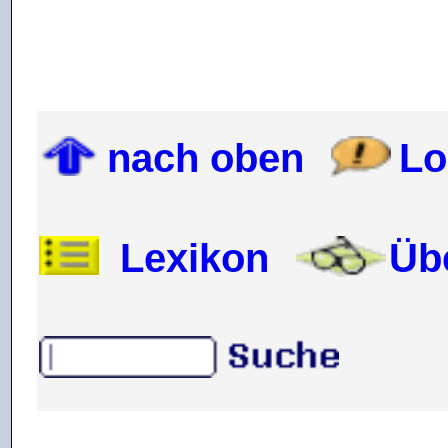
nach oben
Lo
Lexikon
Üb
.